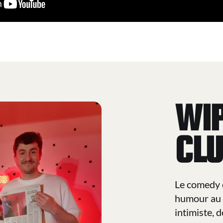
WI
CL
Le comedy 
humour au 
intimiste, 