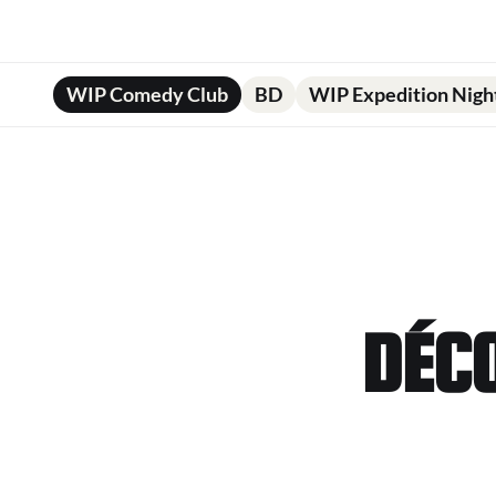
WIP Comedy Club
BD
WIP Expedition Nigh
DÉC