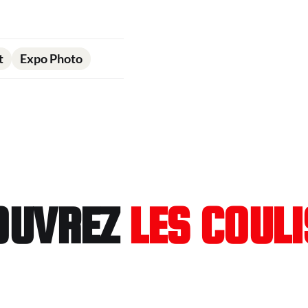
t
Expo Photo
OUVREZ
LES COUL