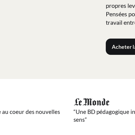
propres lev
Pensées pou
travail ent
Acheter 
e au coeur des nouvelles
“Une BD pédagogique in
sens”