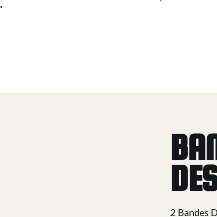
"
BA
DES
2 Bandes D