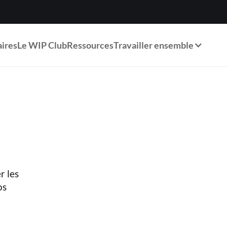
ires
Le WIP Club
Ressources
Travailler ensemble
r les
os